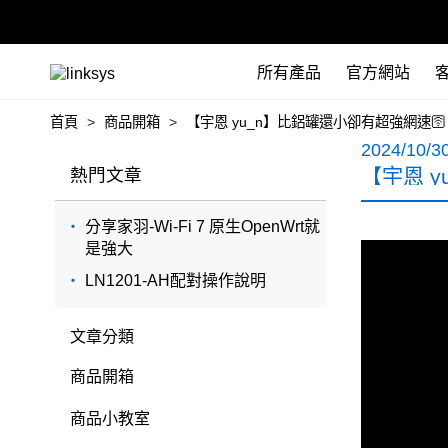
所有產品
官方網站
首頁
商品開箱
【宇恩 yu_n】比鋁罐還小卻有超強網速🛜 
2024/10/3
熱門文章
【宇恩 y
分享家羽-Wi-Fi 7 原生OpenWrt就
是強大
LN1201-AH配對操作說明
文章分類
商品開箱
商品小教室