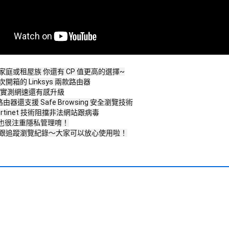
庭或租屋族 你還有 CP 值更高的選擇~
開箱的 Linksys 兩款路由器
 實測網速還有感升級
的路由器還支援 Safe Browsing 安全瀏覽技術
rtinet 技術阻擋非法網站跟病毒
ys 也很注重隱私管理唷！
跟追蹤瀏覽紀錄～大家可以放心使用啦！