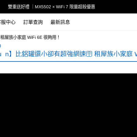
雙重送好禮 ｜MX5502 × WiFi 7 限量超殺優惠
客服中心
訂單查詢
最新訊息
租屋族小家庭 WiFi 6E 很夠用！
0
u_n】比鋁罐還小卻有超強網速🛜 租屋族小家庭 Wi