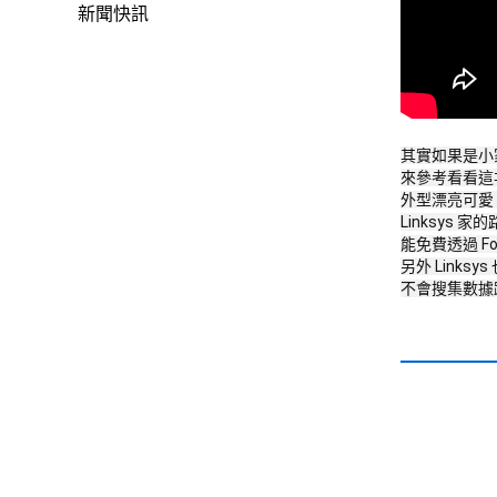
新聞快訊
其實如果是小家
來參考看看這次
外型漂亮可愛
Linksys 家
能免費透過 Fo
另外 Links
不會搜集數據